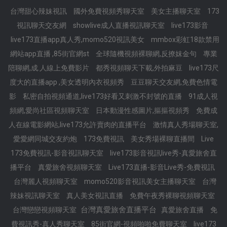
台灣甜心辣妹視訊
國外免費視頻秀聊天室
美女主播聊天室
173
視訊聊天交友網
showlive成人直播視訊聊天室
live173影音
live173直播app真人秀,momo520視訊美女
mmbox彩虹18款禁用
網站app直播 ,85街官網st
全球隨機視頻裸聊網,反撩妺金句
專業
陪聊網,成.人線上免費影片
都秀視頻聊天下載,外拍麻豆
live173尺
度大的直播app ,美女透明內衣視頻秀
豆豆聊天交友網,免費色情電
影
私密自拍視頻通道,live173好看又刺激不封號的直播
91成人視
頻網,愛尚社區視頻聊天室
日本動漫性感圖片,摳摳視頻秀
免費成
人在線電影網站,live173允許賣肉的直播平台
激情真人秀場聊天室,
愛愛網同城交友約炮
173免費視訊
美女秀場裸聊直播間
Live
173免費視訊-影音視訊聊天室
live173影音視訊live秀-真愛旅舍直
播平台
真愛旅舍視頻聊天室
Live173直播-影音Live秀-免費視訊
台灣麗人視頻聊天室
momo520影音視訊美女主播聊天室
台灣
辣妹視訊聊天室
真人美女視訊直播
免費午夜秀裸聊視頻聊天室
台灣真愛旅舍直播平台
台灣戀戀視頻聊天室
真愛旅舍直播
免
費視訊秀-真人秀聊天室
85街官網-視頻啪啪免費聊天室
live173