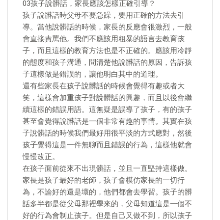
03孩子說髒話，家長應該怎樣正確引導？
孩子說髒話時父母不要急躁，要用正確的方法去引
導。當他說髒話的時候，家長的反應會很激烈，一般
會直接責罵他。我們不應該用粗暴的語言去教育孩
子，而且這樣的教育方法也是不正確的。應該用冷靜
的態度和孩子溝通，問清楚他說髒話的原因，告訴孩
子這樣做是錯誤的，讓他明白其中的道理。
還有些家長在孩子說髒話的時候會覺得有趣或者大
笑，這樣會加重孩子對說髒話的興趣，而且以後會繼
續這樣的錯誤用語。這無疑是誤導了孩子，有的孩子
甚至會覺得說髒話是一個非常有趣的事情。其實在孩
子說髒話的時候我們最好用很平淡的方式應對，然後
孩子覺得這是一件無聊而且錯誤的行為，這樣他就會
慢慢改正。
在孩子面前從來不出現髒話，並且一直堅持這樣做。
家長是孩子最好的老師，孩子會模仿家長的一切行
為，不論好的還是壞的，他們都會去學習。孩子的髒
話多半都是從父母那裡學來的，父母知道這是一個不
好的行為會制止孩子。但是自己又做不到，所以孩子