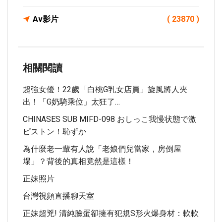
Av影片
( 23870 )
相關閱讀
超強女優！22歲「白桃G乳女店員」旋風將人夾
出！「G奶騎乘位」太狂了…
CHINASES SUB MIFD-098 おしっこ我慢状態で激
ピストン！恥ずか
為什麼老一輩有人說「老娘們兒當家，房倒屋
塌」？背後的真相竟然是這樣！
正妹照片
台灣視頻直播聊天室
正妹超兇! 清純臉蛋卻擁有犯規S形火爆身材：軟軟