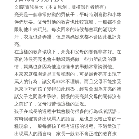
文|陪寶兒長大（本文原創，版權歸作者所有）
亮亮是一個非常好動的男孩子，平時特別喜歡和小夥
伴們玩耍。父母對他的教育也比較寬鬆，一般都不會
限制他出去玩兒。每次回來的時候都會玩的滿頭大
汗，衣服也會弄髒，但是媽媽從來都不會因此批評亮
亮。
在這樣的教育環境下，亮亮和父母的關係非常好。在
家的時候亮亮也會主動幫媽媽做一些力所能及的事
情，媽媽也會因為他這種懂事的舉動常常誇讚他。
本來家庭氛圍還是非常和諧的，可是最近亮亮出現了
罵人的行為，讓父母非常不理解。而且父母不能接受
原來乖巧的孩子變得如此粗魯，經常會因為亮亮的髒
話父子之間產生爭吵。慢慢的亮亮與父母的關係沒有
之前好了，父母很苦惱這樣的近況。
孩子在成長的過程中我會模仿很多的行為或者話語，
有時候確實會出現罵人的語言。這也是比較正常的一
種現象，一般每個孩子都有這樣的過程。不過當孩子
出現罵人的語言時，家長一般都不會正確的教育孩