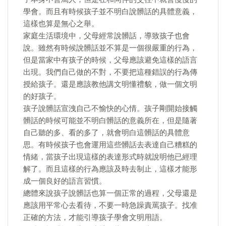
學會。而且有時候孩子並不明白說髒話的具體意義，
這樣也算是無心之舉。
家庭生活環境中，父母經常說髒話，導致孩子也會
說。雖然有時候說髒話並不算是一個很嚴重的行為，
但是當家中有孩子的時候，父母應該避免這樣的語言
出現。我們自己做的不對，不要把這種錯誤的行為傳
授給孩子。還是應該教他講文明懂禮貌，做一個文明
的好孩子。
孩子說髒話宣洩自己不愉快的心情。孩子剛開始接觸
髒話的時候可能並不明白髒話的意義所在，但是隨著
自己聽的多、看的多了，就會明白這髒話的具體意
思。有時候孩子也會運用這些髒話去表達自己糟糕的
情緒，當孩子出現這樣的表達形式時就說明他已經理
解了。而且這樣的行為應該及時去制止，這樣才能形
成一個良好的語言習慣。
總體來說孩子說髒話也算一個正常的過程，父母還是
應該用平常心去看待，不要一時急躁責罵孩子。找准
正確的方法，才能引導孩子學會文明用語。