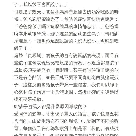
了，我以後不會再說了。」
可是過了幾天，爸爸和媽媽帶麗麗去奶奶家吃飯的時
候，爸爸忘記帶鑰匙了，當時麗麗快言快語道說道：
「爸爸你傻了嗎？這麼簡單的事情都忘了。」爸爸當
時本來就很急躁，聽了麗麗的話就更生氣了，轉頭訓
斥麗麗：「誰叫你這麼說話的？沒大沒小，今晚別吃
飯了！」
處於「仇親期」的孩子總會有說髒話的表現，而且有
些孩子還會表現出比較叛逆的行為。不過這都是孩子
成長必須要經歷的一個階段，甚至有時候孩子說的並
不是有心的話。家長千萬不要不問青紅皂白就痛罵孩
子，這樣反而會給孩子帶來一些傷害。我們可以靜下
心來和孩子溝通一下具體原因，然後正確的引導她以
後不要這樣做。
02孩子會罵人都是什麼原因導致的？
受同伴的影響，才出現了罵人的語言。孩子也是五花
八門的，由於生活在不同的環境中，受到了不同的教
育，每個孩子在行為和素質上都是不一樣的。有些孩
子本身不會罵人，但是在和同伴的交往中就會慢慢的