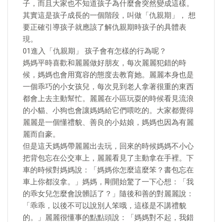
子，而且大家也不知道孩子為什麼會突然變成這樣。
其實這是孩子成長的一個階段，叫做「仇親期」， 想
要正確引導孩子就應該了解仇親期時孩子的具體表
現。
01進入「仇親期」 孩子會有怎樣的行為呢？
媽媽平時喜歡和麗麗做好朋友，每次麗麗犯錯的時
候，媽媽也會用寬容的態度去教育她。麗麗本身也是
一個乖巧的小女孩兒，每次見到老人拿著很重的東西
都會上去主動幫忙。麗麗在小區玩耍的時候看見流浪
的小貓、小狗也會讓媽媽給它們喂吃的。大家都覺得
麗麗是一個懂禮貌、善良的小姑娘，媽媽也因為有麗
麗而自豪。
但是這天媽媽帶麗麗出去玩，回來的時候媽媽不小心
把背包忘在公交車上，麗麗看見了主動拿在手裡。下
車的時候對媽媽說：「媽媽你怎麼這麼笨？書包忘在
車上你都沒拿。」媽媽，剛開始驚了一下心想：「我
的乖女兒怎麼會說髒話了？」隨後和善的對麗麗說：
「乖乖，以後不可以說別人笨哦，這樣是不講禮貌
的。」麗麗很懂事的點點頭說：「媽媽對不起，我錯